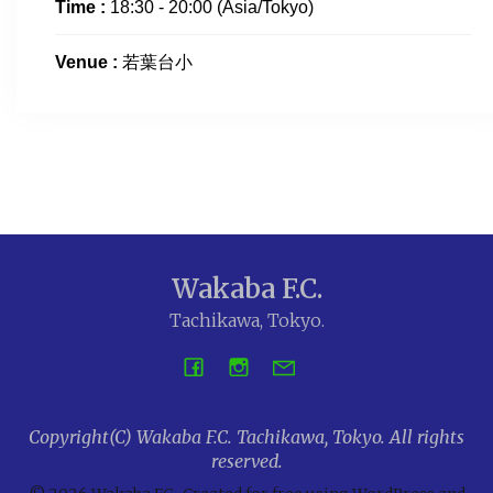
Time :
18:30 - 20:00
(Asia/Tokyo)
Venue :
若葉台小
Wakaba F.C.
Tachikawa, Tokyo.
Copyright(C) Wakaba F.C. Tachikawa, Tokyo. All rights
reserved.