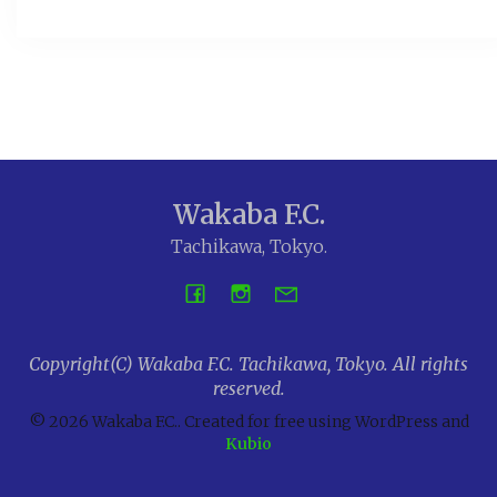
Wakaba F.C.
Tachikawa, Tokyo.
Copyright(C) Wakaba F.C. Tachikawa, Tokyo. All rights
reserved.
© 2026 Wakaba F.C.. Created for free using WordPress and
Kubio