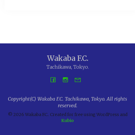
Wakaba F.C.
Tachikawa, Tokyo.
Copyright(C) Wakaba F.C. Tachikawa, Tokyo. All rights
reserved.
© 2026 Wakaba F.C.. Created for free using WordPress and
Kubio