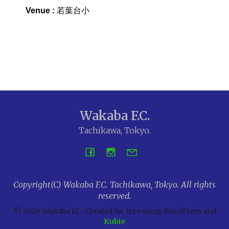
Venue :
若葉台小
Wakaba F.C.
Tachikawa, Tokyo.
Copyright(C) Wakaba F.C. Tachikawa, Tokyo. All rights
reserved.
© 2026 Wakaba F.C.. Created for free using WordPress and
Kubio