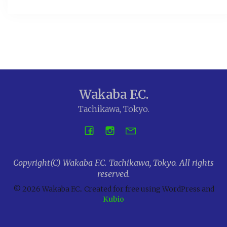
Wakaba F.C.
Tachikawa, Tokyo.
Copyright(C) Wakaba F.C. Tachikawa, Tokyo. All rights
reserved.
© 2026 Wakaba F.C.. Created for free using WordPress and
Kubio