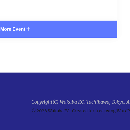
More Event
Copyright(C) Wakaba F.C. Tachikawa, Tokyo. All
© 2026 Wakaba F.C.. Created for free using Word