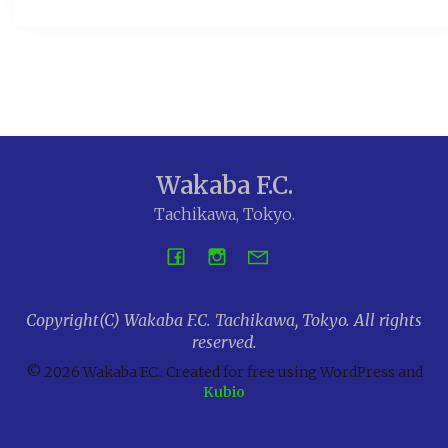
Wakaba F.C.
Tachikawa, Tokyo.
Copyright(C) Wakaba F.C. Tachikawa, Tokyo. All rights
reserved.
© 2026 Wakaba F.C.. Created for free using WordPress and
Kubio