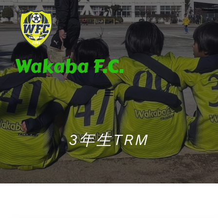
Wakaba F.C.
3年生TRM