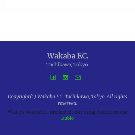
Wakaba F.C.
Tachikawa, Tokyo.
Copyright(C) Wakaba F.C. Tachikawa, Tokyo. All rights
reserved.
© 2026 Wakaba F.C.. Created for free using WordPress and
Kubio