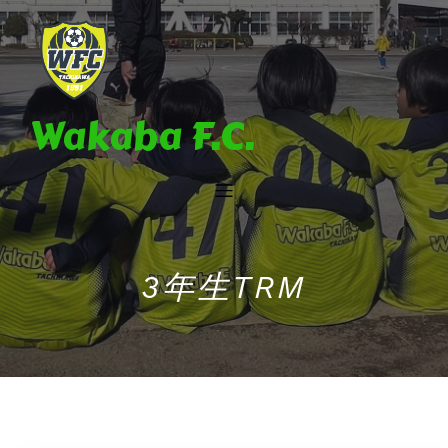
Wakaba F.C.
3年生TRM