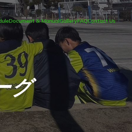
ule
Document & Manual
Gallery
FAQ
Contact Us
ーグ