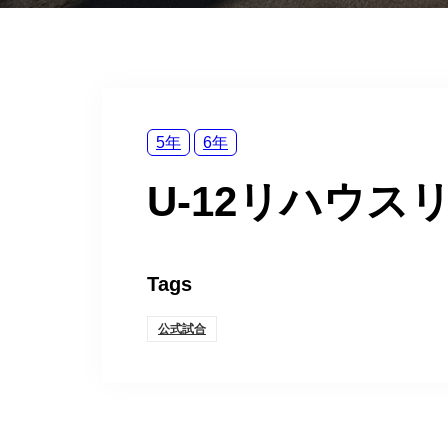
5年
6年
U-12リハウス
Tags
公式試合