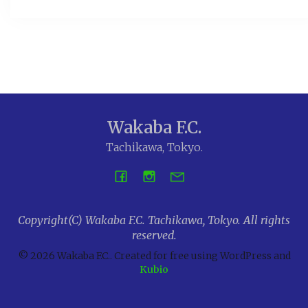
Wakaba F.C.
Tachikawa, Tokyo.
Copyright(C) Wakaba F.C. Tachikawa, Tokyo. All rights
reserved.
© 2026 Wakaba F.C.. Created for free using WordPress and
Kubio