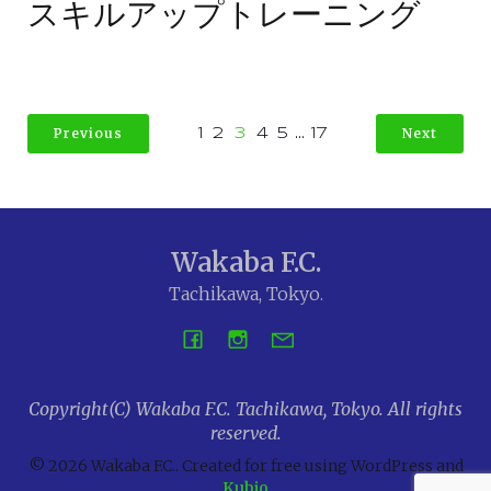
スキルアップトレーニング
Previous
Next
1
2
3
4
5
…
17
Wakaba F.C.
Tachikawa, Tokyo.
Copyright(C) Wakaba F.C. Tachikawa, Tokyo. All rights
reserved.
© 2026 Wakaba F.C.. Created for free using WordPress and
Kubio